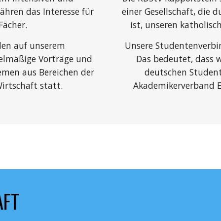
ren das Interesse für 
einer Gesellschaft, die
Fächer.
ist, unseren katholis
den auf unserem 
Unsere Studentenverbin
elmäßige Vorträge und 
Das bedeutet, dass w
emen aus Bereichen der 
deutschen Student
irtschaft statt.
Akademikerverband Eu
AFT