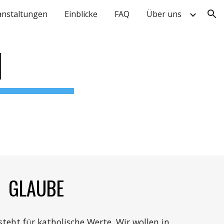
anstaltungen
Einblicke
FAQ
Über uns
ion
N
GLAUBE
teht für katholische Werte. Wir wollen in 