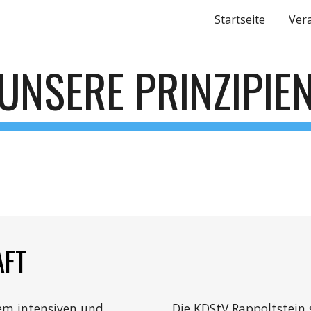
Startseite
Ver
ip to main content
Skip to navigat
UNSERE PRINZIPIE
AFT
em intensiven und 
Die KDStV Rappoltstein s